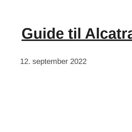
Guide til Alcatr
12. september 2022