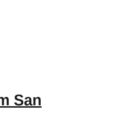
em San