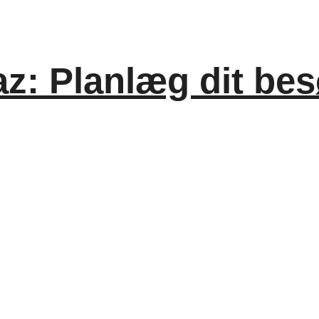
az: Planlæg dit bes