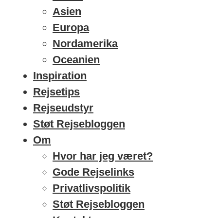
Asien
Europa
Nordamerika
Oceanien
Inspiration
Rejsetips
Rejseudstyr
Støt Rejsebloggen
Om
Hvor har jeg været?
Gode Rejselinks
Privatlivspolitik
Støt Rejsebloggen