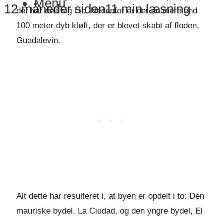
Menu
12 måneder siden
11 min læsning
der har delt sig i to. Nedenfor er der en mere end
100 meter dyb kløft, der er blevet skabt af floden,
Guadalevin.
Alt dette har resulteret i, at byen er opdelt i to: Den
mauriske bydel, La Ciudad, og den yngre bydel, El