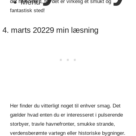
Menu
det hele værd, for det er virkelig et smukt og
fantastisk sted!
4. marts 2022
9 min læsning
Her finder du vitterligt noget til enhver smag. Det
gælder hvad enten du er interesseret i pulserende
storbyer, travle havnefronter, smukke strande,
verdensberømte vartegn eller historiske bygninger.