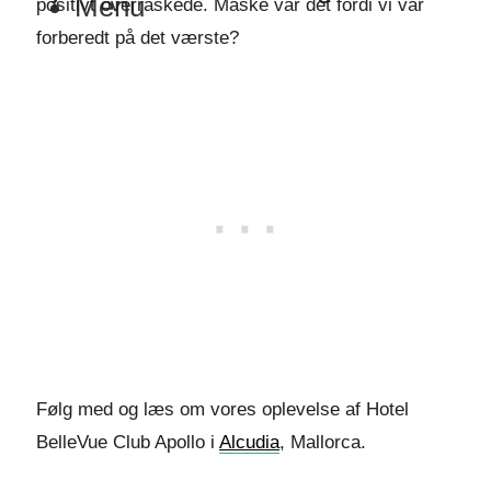
Menu
positivt overraskede. Måske var det fordi vi var
forberedt på det værste?
Følg med og læs om vores oplevelse af Hotel
BelleVue Club Apollo i
Alcudia
, Mallorca.