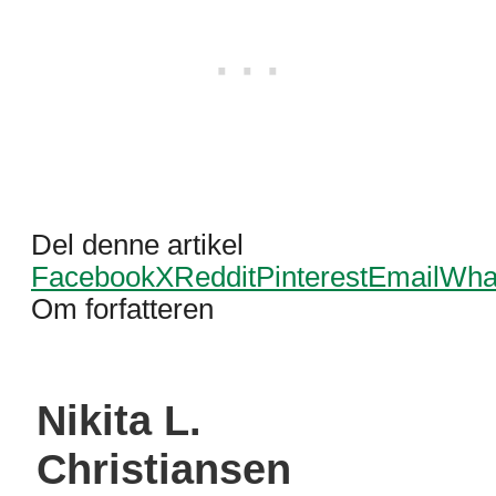
Del denne artikel
Facebook
X
Reddit
Pinterest
Email
Wha
Om forfatteren
Nikita L.
Christiansen