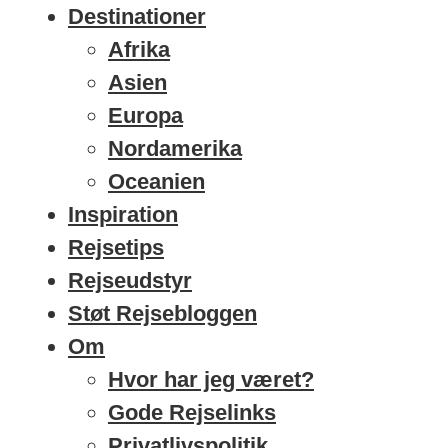
Destinationer
Afrika
Asien
Europa
Nordamerika
Oceanien
Inspiration
Rejsetips
Rejseudstyr
Støt Rejsebloggen
Om
Hvor har jeg været?
Gode Rejselinks
Privatlivspolitik