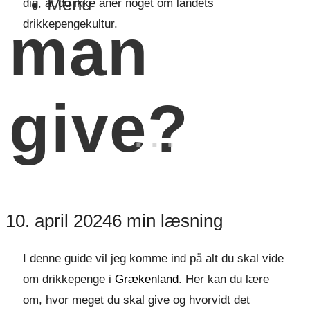
Menu
dig, at du ikke aner noget om landets
man
drikkepengekultur.
give?
10. april 2024
6 min læsning
I denne guide vil jeg komme ind på alt du skal vide
om drikkepenge i
Grækenland
. Her kan du lære
om, hvor meget du skal give og hvorvidt det