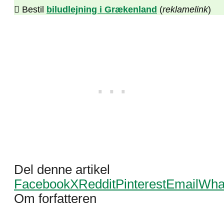
Bestil
biludlejning i Grækenland
(
reklamelink
)
Del denne artikel
Facebook
X
Reddit
Pinterest
Email
Wha
Om forfatteren