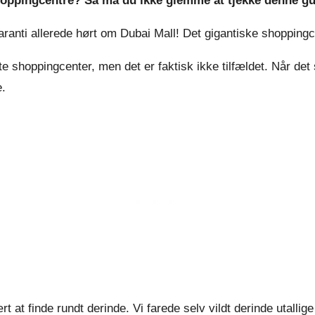
oppingcentre? Så må du ikke glemme at tjekke denne guid
aranti allerede hørt om Dubai Mall! Det gigantiske shoppingc
ste shoppingcenter, men det er faktisk ikke tilfældet. Når det 
e.
rt at finde rundt derinde. Vi farede selv vildt derinde utallig