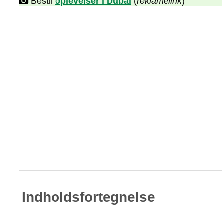
Bestil
oplevelser i Dubai
(
reklamelink
)
Indholdsfortegnelse