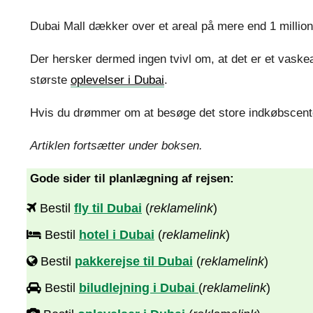
Dubai Mall dækker over et areal på mere end 1 million k
Der hersker dermed ingen tvivl om, at det er et vaskeæ
største
oplevelser i Dubai
.
Hvis du drømmer om at besøge det store indkøbscenter,
Artiklen fortsætter under boksen.
Gode sider til planlægning af rejsen:
Bestil
fly til Dubai
(
reklamelink
)
Bestil
hotel i Dubai
(
reklamelink
)
Bestil
pakkerejse til Dubai
(
reklamelink
)
Bestil
biludlejning i Dubai
(
reklamelink
)