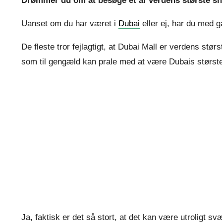
Drømmer du om at besøge et af verdens største sh
Uanset om du har været i
Dubai
eller ej, har du med g
De fleste tror fejlagtigt, at Dubai Mall er verdens stør
som til gengæld kan prale med at være Dubais størst
Ja, faktisk er det så stort, at det kan være utroligt svæ