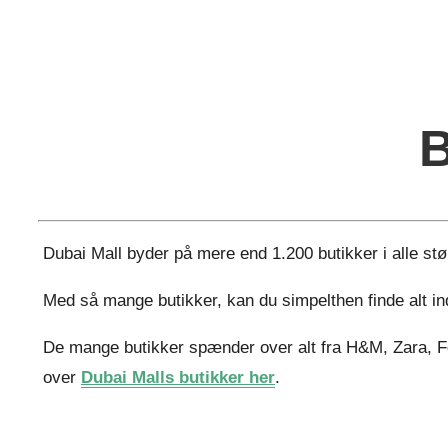
B
Dubai Mall byder på mere end 1.200 butikker i alle stør
Med så mange butikker, kan du simpelthen finde alt in
De mange butikker spænder over alt fra H&M, Zara, Fo
over
Dubai Malls butikker her
.