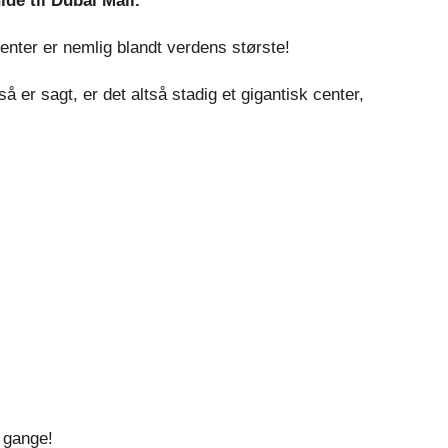
e til Dubai Mall.
enter er nemlig blandt verdens største!
så er sagt, er det altså stadig et gigantisk center,
e gange!