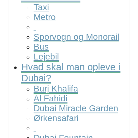
Taxi
Metro
Sporvogn og Monorail
Bus
Lejebil
Hvad skal man opleve i
Dubai?
Burj Khalifa
Al Fahidi
Dubai Miracle Garden
Ørkensafari
Dubai Fountain