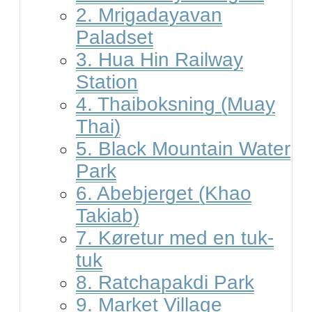
2. Mrigadayavan
Paladset
3. Hua Hin Railway
Station
4. Thaiboksning (Muay
Thai)
5. Black Mountain Water
Park
6. Abebjerget (Khao
Takiab)
7. Køretur med en tuk-
tuk
8. Ratchapakdi Park
9. Market Village