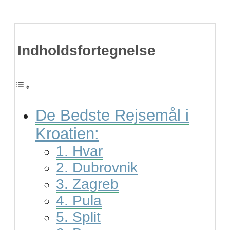
Indholdsfortegnelse
De Bedste Rejsemål i
Kroatien:
1. Hvar
2. Dubrovnik
3. Zagreb
4. Pula
5. Split