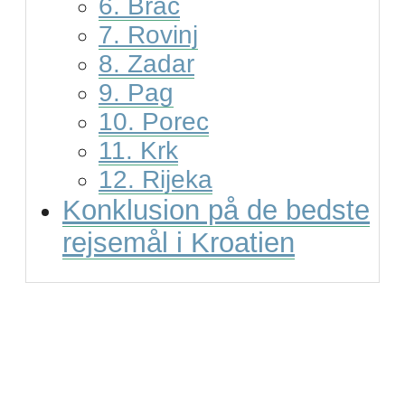
6. Brac
7. Rovinj
8. Zadar
9. Pag
10. Porec
11. Krk
12. Rijeka
Konklusion på de bedste
rejsemål i Kroatien