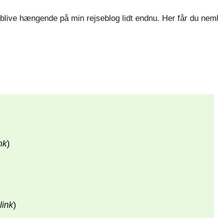
u blive hængende på min rejseblog lidt endnu. Her får du ne
nk
)
link
)