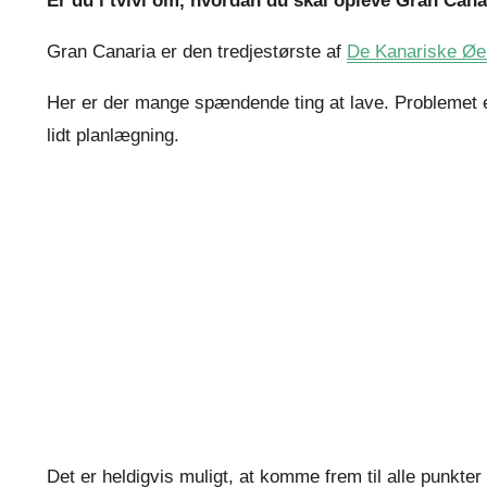
Er du i tvivl om, hvordan du skal opleve Gran Can
Gran Canaria er den tredjestørste af
De Kanariske Øe
Her er der mange spændende ting at lave. Problemet er 
lidt planlægning.
Det er heldigvis muligt, at komme frem til alle punkter 