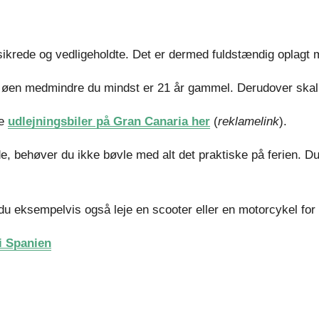
sikrede og vedligeholdte. Det er dermed fuldstændig oplagt m
på øen medmindre du mindst er 21 år gammel. Derudover skal d
ne
udlejningsbiler på Gran Canaria her
(
reklamelink
).
, behøver du ikke bøvle med alt det praktiske på ferien. Du k
du eksempelvis også leje en scooter eller en motorcykel for e
 i Spanien