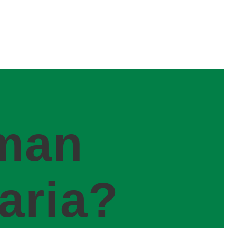
man
aria?