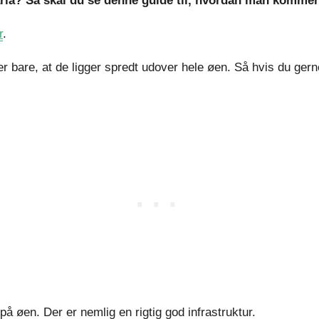
aria? Så skal du se denne guide til, hvordan man kommer
r
.
bare, at de ligger spredt udover hele øen. Så hvis du gerne 
på øen. Der er nemlig en rigtig god infrastruktur.