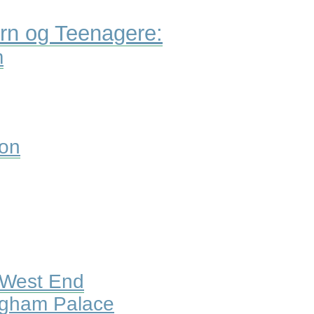
ørn og Teenagere:
m
don
 West End
ingham Palace