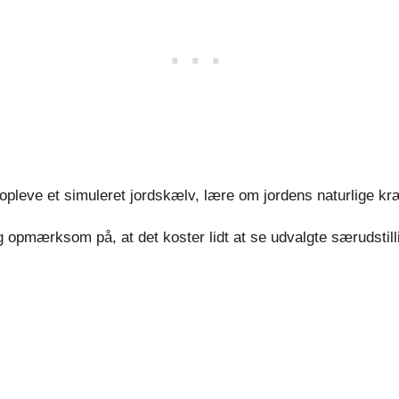
eve et simuleret jordskælv, lære om jordens naturlige kræf
og opmærksom på, at det koster lidt at se udvalgte særudstill