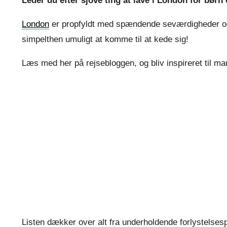
Leder du efter sjove ting at lave i London for bør
London
er propfyldt med spændende seværdigheder og at
simpelthen umuligt at komme til at kede sig!
Læs med her på rejsebloggen, og bliv inspireret til ma
Listen dækker over alt fra underholdende forlystelsespa