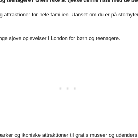
n og teenagere? Glem ikke at tjekke denne liste med de b
traktioner for hele familien. Uanset om du er på storbyfer
nge sjove oplevelser i London for børn og teenagere.
rker og ikoniske attraktioner til gratis museer og udendørs 