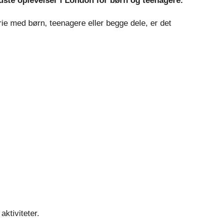
edste oplevelser i London for børn og teenagere.
ie med børn, teenagere eller begge dele, er det
aktiviteter.