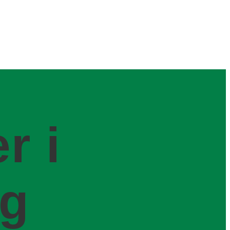
r i
og