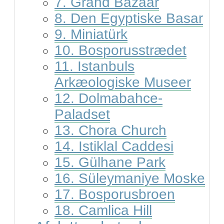
7. Grand Bazaar
8. Den Egyptiske Basar
9. Miniatürk
10. Bosporusstrædet
11. Istanbuls
Arkæologiske Museer
12. Dolmabahce-
Paladset
13. Chora Church
14. Istiklal Caddesi
15. Gülhane Park
16. Süleymaniye Moske
17. Bosporusbroen
18. Camlica Hill