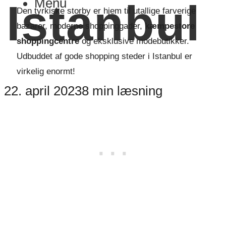
Menu
Istanbul
Den tyrkiske storby er hjem til utallige farverige
bazarer, moderne shoppinggader,
kæmpestore
shoppingcentre
og eksklusive modebutikker.
Udbuddet af gode shopping steder i Istanbul er
virkelig enormt!
22. april 2023
8 min læsning