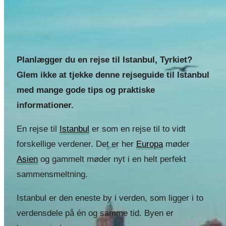
REJSEUDSTYR
Lykkelig
STØT REJSEBLOGGEN
OM
HVOR HAR JEG VÆRET?
Planlægger du en rejse til Istanbul, Tyrkiet?
GODE REJSELINKS
REJSEUDSTYR
PRIVATLIVSPOLITIK
Glem ikke at tjekke denne rejseguide til Istanbul
STØT REJSEBLOGGEN
STØT REJSEBLOGGEN
med mange gode tips og praktiske
OM
KONTAKT
HVOR HAR JEG VÆRET?
informationer.
GODE REJSELINKS
En rejse til
Istanbul
er som en rejse til to vidt
PRIVATLIVSPOLITIK
Søg
FACEBOOK
STØT REJSEBLOGGEN
forskellige verdener. Det er her
Europa
møder
INSTAGRAM
KONTAKT
Asien
og gammelt møder nyt i en helt perfekt
Menu
sammensmeltning.
Søg
FACEBOOK
Istanbul er den eneste by i verden, som ligger i to
INSTAGRAM
verdensdele på én og samme tid. Byen er