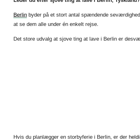
Leder du efter sjove ting at lave i Berlin, Tysklan
Berlin
byder på et stort antal spændende seværdigheder 
at se dem alle under én enkelt rejse.
Det store udvalg at sjove ting at lave i Berlin er desv
Hvis du planlægger en storbyferie i Berlin, er der hel