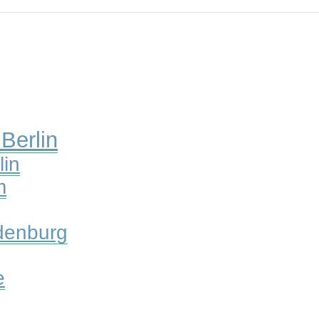
Berlin
lin
m
ndenburg
e