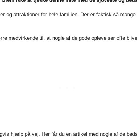
d? Glem ikke at tjekke denne liste med de sjoveste og bed
og attraktioner for hele familien. Der er faktisk så mange se
ærre medvirkende til, at nogle af de gode oplevelser ofte bli
digvis hjælp på vej. Her får du en artikel med nogle af de be