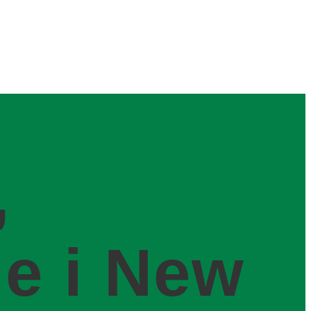
,
le i New