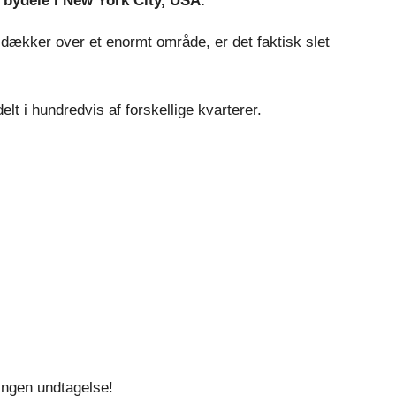
g bydele i New York City, USA.
 dækker over et enormt område, er det faktisk slet
elt i hundredvis af forskellige kvarterer.
ingen undtagelse!