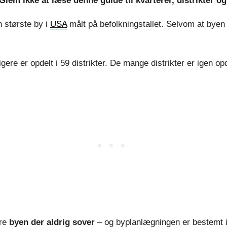
lem ikke at læse denne guide til kvarterer, distrikter o
 største by i
USA
målt på befolkningstallet. Selvom at byen
ere er opdelt i 59 distrikter. De mange distrikter er igen opd
ære
byen der aldrig sover
– og byplanlægningen er bestemt 