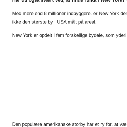
Har du også svært ved, at finde rundt i New York? G
Med mere end 8 millioner indbyggere, er New York den
ikke den største by i USA målt på areal.
New York er opdelt i fem forskellige bydele, som yderlig
Den populære amerikanske storby har et ry for, at v