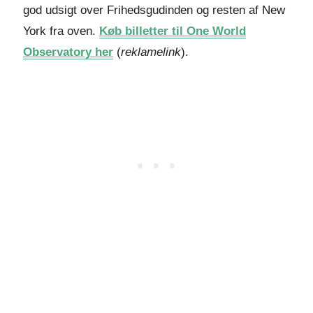
god udsigt over Frihedsgudinden og resten af New
York fra oven.
Køb billetter til One World
Observatory her
(
reklamelink
).