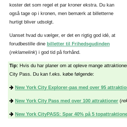
koster det som regel et par kroner ekstra. Du kan
også tage op i kronen, men bemærk at billetterne
hurtigt bliver udsolgt.
Uanset hvad du vælger, er det en rigtig god idé, at
forudbestille dine
billetter til Frihedsgudinden
(
reklamelink
) i god tid på forhånd.
Tip:
Hvis du har planer om at opleve mange attraktioner
City Pass. Du kan f.eks. købe følgende:
New York City Explorer-pas med over 95 attraktio
New York City Pass med over 100 attraktioner
(
re
New York CityPASS: Spar 40% på 5 topattraktion