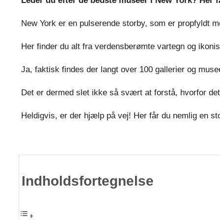
Leder du efter de bedste museer i New York? Her f
New York er en pulserende storby, som er propfyldt 
Her finder du alt fra verdensberømte vartegn og ikoni
Ja, faktisk findes der langt over 100 gallerier og muse
Det er dermed slet ikke så svært at forstå, hvorfor d
Heldigvis, er der hjælp på vej! Her får du nemlig en 
Indholdsfortegnelse