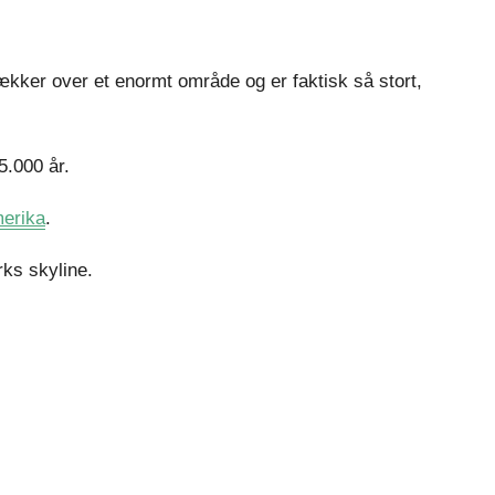
kker over et enormt område og er faktisk så stort,
5.000 år.
erika
.
ks skyline.