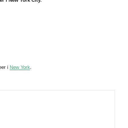
r i New York City.
eer i
New York
.