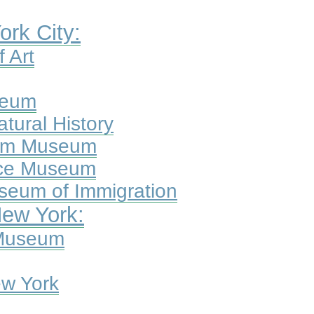
rk City:
 Art
seum
tural History
eim Museum
pace Museum
useum of Immigration
New York:
 Museum
w York