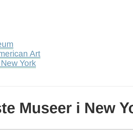
seum
erican Art
f New York
te Museer i New Yo