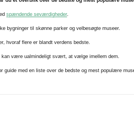
år du et overblik over de bedste og mest populære musee
med
spændende seværdigheder
.
ske bygninger til skønne parker og velbesøgte museer.
er, hvoraf flere er blandt verdens bedste.
et kan være ualmindeligt svært, at vælge imellem dem.
stor guide med en liste over de bedste og mest populære mus