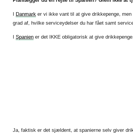
Planlægger du en rejse til Spanien? Glem ikke at t
I
Danmark
er vi ikke vant til at give drikkepenge, men
grad af, hvilke serviceydelser du har fået samt servic
I
Spanien
er det IKKE obligatorisk at give drikkepenge,
Ja, faktisk er det sjældent, at spanierne selv giver dr