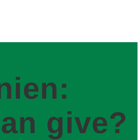
nien:
an give?