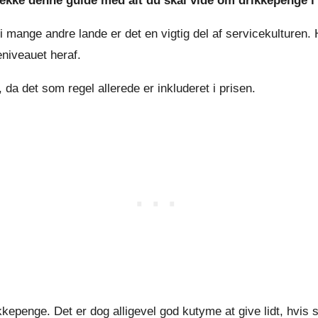
jekke denne guide med alt du skal vide om drikkepenge i
 i mange andre lande er det en vigtig del af servicekulturen
eniveauet heraf.
 da det som regel allerede er inkluderet i prisen.
ikkepenge. Det er dog alligevel god kutyme at give lidt, hvis