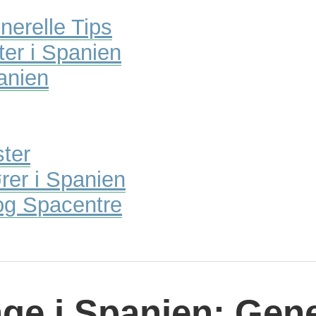
nerelle Tips
er i Spanien
anien
ster
ører i Spanien
og Spacentre
ge i Spanien: Gene